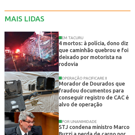
MAIS LIDAS
EM TACURU
4 mortos: à polícia, dono diz
que caminhão quebrou e foi
deixado por motorista na
rodovia
OPERAÇÃO PACIFICARE II
Morador de Dourados que
fraudou documentos para
conseguir registro de CAC é
alvo de operação
POR UNANIMIDADE
STJ condena ministro Marco
Buzzi a perda de cargo por