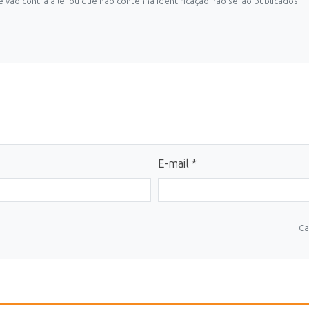
 vão contra a lei ou que não contenha identificação não serão publicados.
E-mail *
Ca