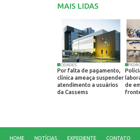
MAIS LIDAS
CIDADES
PEDR
Por falta de pagamento,
Políc
clínica ameaça suspender
labor
atendimento a usuários
de e
da Cassems
front
HOME
NOTÍCIAS
EXPEDIENTE
CONTATO