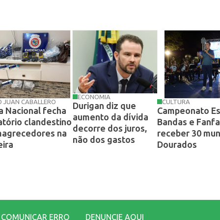
ECONOMIA
O JUAN CABALLERO
CULTURA
Durigan diz que
ia Nacional fecha
Campeonato Es
aumento da dívida
atório clandestino
Bandas e Fanfar
decorre dos juros,
magrecedores na
receber 30 mun
não dos gastos
eira
Dourados
COMUNICAR ERRO
DENUNCIE AQUI