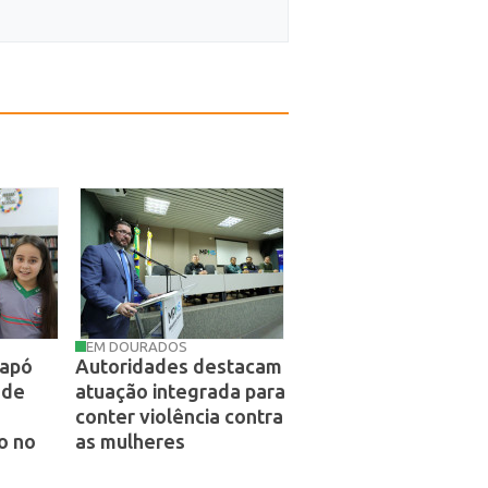
EM DOURADOS
rapó
Autoridades destacam
 de
atuação integrada para
conter violência contra
o no
as mulheres