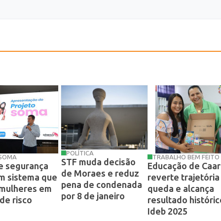
POLÍTICA
 SOMA
TRABALHO BEM FEITO
STF muda decisão
e segurança
Educação de Caa
de Moraes e reduz
m sistema que
reverte trajetória
pena de condenada
 mulheres em
queda e alcança
por 8 de janeiro
de risco
resultado históric
Ideb 2025