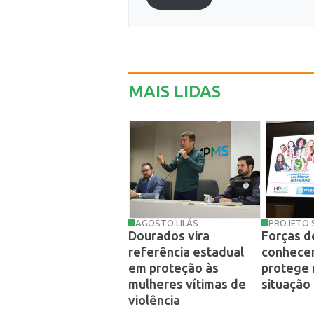
MAIS LIDAS
AGOSTO LILÁS
PROJETO
Dourados vira
Forças d
referência estadual
conhece
em proteção às
protege
mulheres vítimas de
situação 
violência