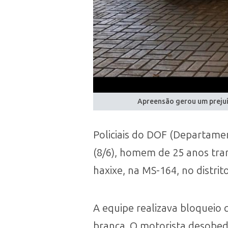
Apreensão gerou um prejuí
Policiais do DOF (Departam
(8/6), homem de 25 anos tra
haxixe, na MS-164, no distrit
A equipe realizava bloqueio
branca. O motorista desobede