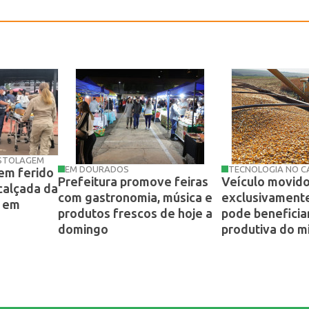
ISTOLAGEM
EM DOURADOS
TECNOLOGIA NO 
em ferido
Prefeitura promove feiras
Veículo movid
 calçada da
com gastronomia, música e
exclusivamente
i em
produtos frescos de hoje a
pode beneficia
domingo
produtiva do m