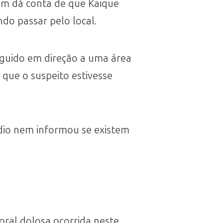
em dá conta de que Kaique
do passar pelo local.
seguido em direção a uma área
 que o suspeito estivesse
dio nem informou se existem
oral dolosa ocorrida neste