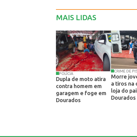
MAIS LIDAS
CRIME DE P
POLÍCIA
Morre jov
Dupla de moto atira
a tiros na
contra homem em
loja do pa
garagem e foge em
Dourados
Dourados