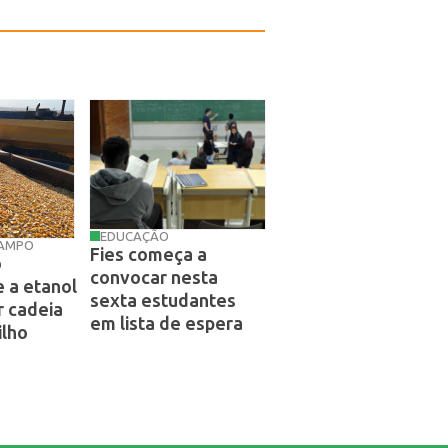
EDUCAÇÃO
CAMPO
Fies começa a
o
convocar nesta
 a etanol
sexta estudantes
r cadeia
em lista de espera
ilho