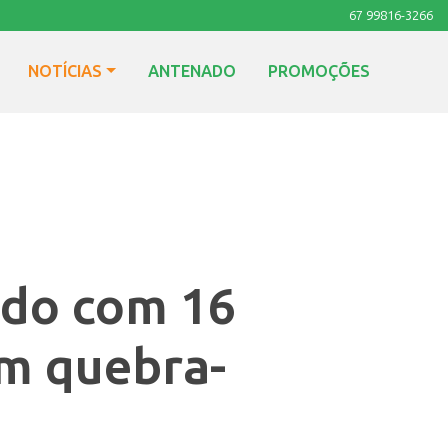
67 99816-3266
NOTÍCIAS
ANTENADO
PROMOÇÕES
ado com 16
em quebra-