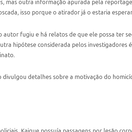
as, mas outra informação apurada pela reportag
cada, isso porque o atirador já o estaria esperan
o autor fugiu e há relatos de que ele possa ter 
tra hipótese considerada pelos investigadores é
inato.
o divulgou detalhes sobre a motivação do homicí
oliciais, Kaique possuía passagens por lesão corp