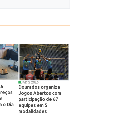
JAD'S 2026
ga
Dourados organiza
preços
Jogos Abertos com
de
participação de 67
a o Dia
equipes em 5
modalidades