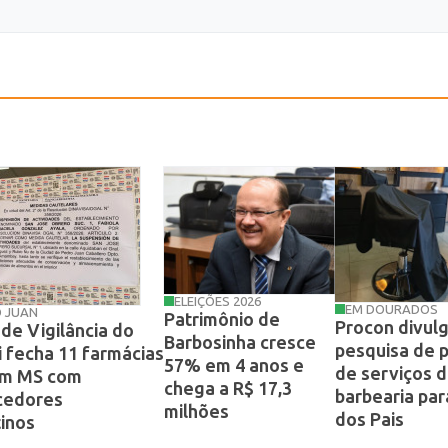
ELEIÇÕES 2026
EM DOURADOS
O JUAN
Patrimônio de
Procon divul
de Vigilância do
Barbosinha cresce
pesquisa de 
 fecha 11 farmácias
57% em 4 anos e
de serviços 
am MS com
chega a R$ 17,3
barbearia par
cedores
milhões
dos Pais
tinos