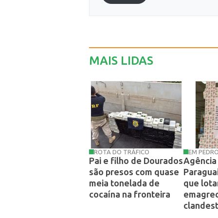
MAIS LIDAS
ROTA DO TRÁFICO
EM PEDR
Pai e filho de Dourados
Agência 
são presos com quase
Paraguai
meia tonelada de
que lot
cocaína na fronteira
emagre
clandes