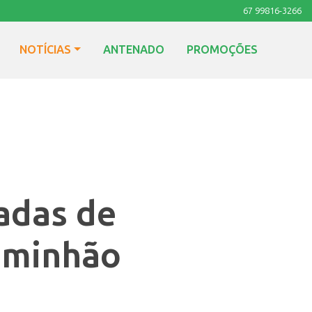
67 99816-3266
NOTÍCIAS
ANTENADO
PROMOÇÕES
ladas de
aminhão