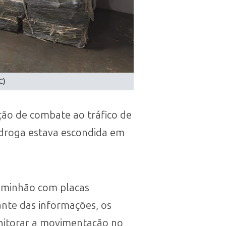
C)
ção de combate ao tráfico de
A droga estava escondida em
aminhão com placas
ante das informações, os
monitorar a movimentação no