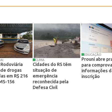
EDUCAÇÃO
Prouni abre pr
AI
CLIMA
a Rodoviária
Cidades do RS têm
para comprova
nde drogas
situação de
informações d
das em R$ 216
emergência
inscrição
 MS-156
reconhecida pela
Defesa Civil