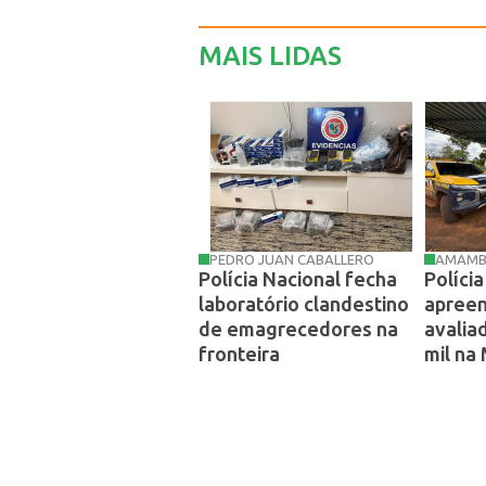
MAIS LIDAS
PEDRO JUAN CABALLERO
AMAMB
Polícia Nacional fecha
Políci
laboratório clandestino
apree
de emagrecedores na
avalia
fronteira
mil na