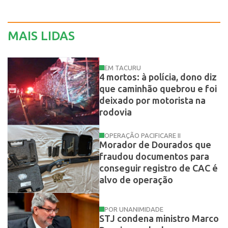
MAIS LIDAS
EM TACURU
4 mortos: à polícia, dono diz
que caminhão quebrou e foi
deixado por motorista na
rodovia
OPERAÇÃO PACIFICARE II
Morador de Dourados que
fraudou documentos para
conseguir registro de CAC é
alvo de operação
POR UNANIMIDADE
STJ condena ministro Marco