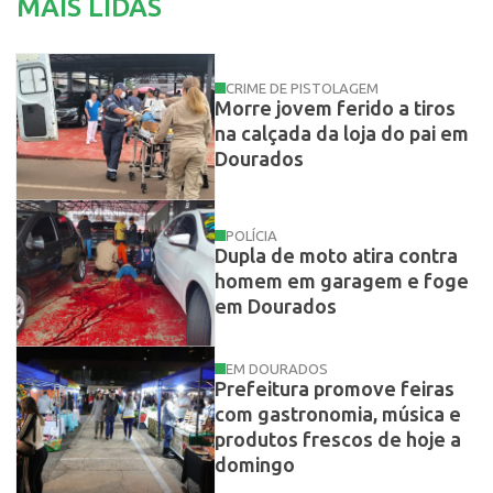
MAIS LIDAS
CRIME DE PISTOLAGEM
Morre jovem ferido a tiros
na calçada da loja do pai em
Dourados
POLÍCIA
Dupla de moto atira contra
homem em garagem e foge
em Dourados
EM DOURADOS
Prefeitura promove feiras
com gastronomia, música e
produtos frescos de hoje a
domingo