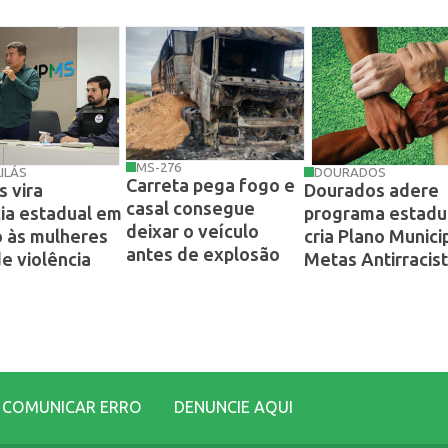
MS-276
ILÁS
DOURADOS
Carreta pega fogo e
 vira
Dourados adere
casal consegue
ia estadual em
programa estadu
deixar o veículo
 às mulheres
cria Plano Munici
antes de explosão
de violência
Metas Antirracis
COMUNICAR ERRO
DENUNCIE AQUI