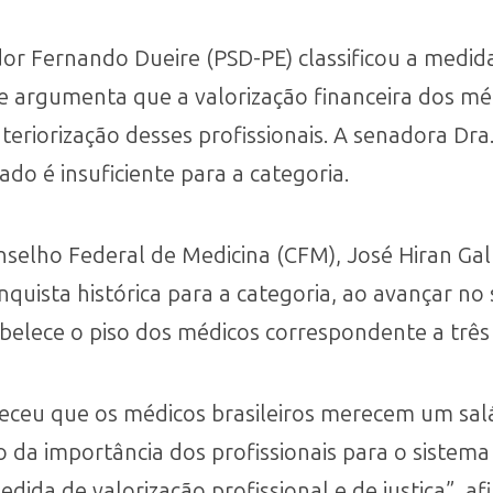
dor Fernando Dueire (PSD-PE) classificou a med
ele argumenta que a valorização financeira dos mé
interiorização desses profissionais. A senadora Dr
do é insuficiente para a categoria.
nselho Federal de Medicina (CFM), José Hiran Ga
quista histórica para a categoria, ao avançar no 
abelece o piso dos médicos correspondente a três
eceu que os médicos brasileiros merecem um salá
da importância dos profissionais para o sistema
edida de valorização profissional e de justiça”, af