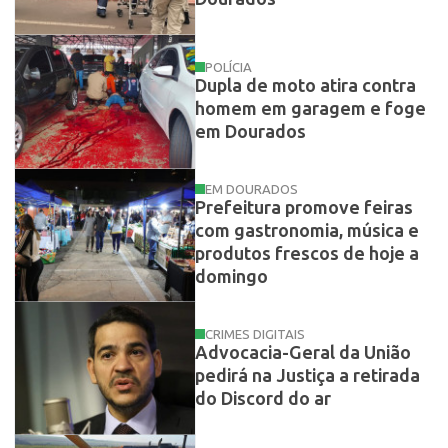
POLÍCIA
Dupla de moto atira contra
homem em garagem e foge
em Dourados
EM DOURADOS
Prefeitura promove feiras
com gastronomia, música e
produtos frescos de hoje a
domingo
CRIMES DIGITAIS
Advocacia-Geral da União
pedirá na Justiça a retirada
do Discord do ar