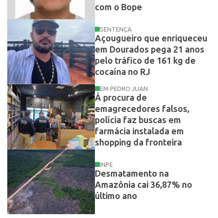
com o Bope
SENTENÇA
Açougueiro que enriqueceu
em Dourados pega 21 anos
pelo tráfico de 161 kg de
cocaína no RJ
EM PEDRO JUAN
À procura de
emagrecedores falsos,
polícia faz buscas em
farmácia instalada em
shopping da fronteira
INPE
Desmatamento na
Amazônia cai 36,87% no
último ano