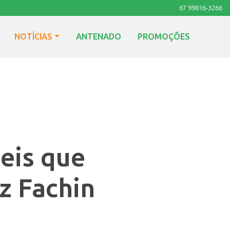
67 99816-3266
NOTÍCIAS
ANTENADO
PROMOÇÕES
leis que
z Fachin