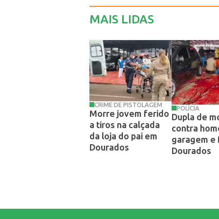
MAIS LIDAS
CRIME DE PISTOLAGEM
POLÍCIA
Morre jovem ferido
Dupla de mo
a tiros na calçada
contra ho
da loja do pai em
garagem e
Dourados
Dourados