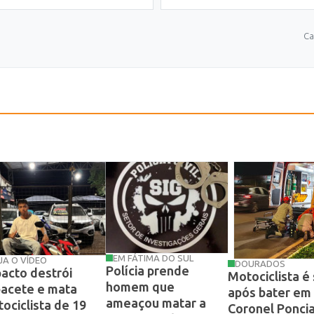
Ca
EM FÁTIMA DO SUL
JA O VÍDEO
DOURADOS
Polícia prende
acto destrói
Motociclista é
homem que
acete e mata
após bater em 
ameaçou matar a
ociclista de 19
Coronel Ponci