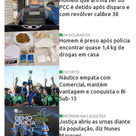
Homem que afirma ser do
PCC é detido após disparo e
com revólver calibre 38
EM DOURADOS
Homem é preso após polícia
encontrar quase 1,4 kg de
drogas em casa
ESPORTE
Náutico empata com
Comercial, mantém
vantagem e conquista o Bi
Sub-13
INFORMA NAS ELEIÇÕES
Justiça abriu as urnas diante
da população, diz Nunes
Marques