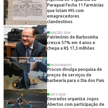
Paraguai fecha 11 farmácias
que lotam MS com
emagrecedores
clandestinos
ELEIÇÕES 2026
Patrimônio de Barbosinha
cresce 57% em 4 anos e
chega a R$ 17,3 milhões
EM DOURADOS
Procon divulga pesquisa de
preços de serviços de
barbearia para o Dia dos Pais
JAD'S 2026
Dourados organiza Jogos
Abertos com participação de