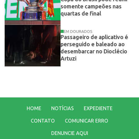
somente campeões nas
quartas de final
EM DOURADOS
Passageiro de aplicativo é
perseguido e baleado ao
desembarcar no Dioclécio
Artuzi
HOME
NOTÍCIAS
EXPEDIENTE
CONTATO
COMUNICAR ERRO
DENUNCIE AQUI