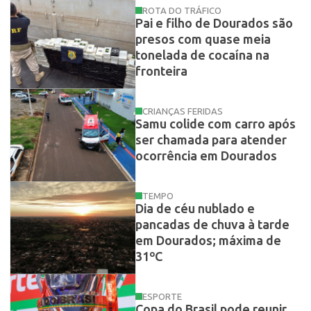
ROTA DO TRÁFICO
Pai e filho de Dourados são
presos com quase meia
tonelada de cocaína na
fronteira
CRIANÇAS FERIDAS
Samu colide com carro após
ser chamada para atender
ocorrência em Dourados
TEMPO
Dia de céu nublado e
pancadas de chuva à tarde
em Dourados; máxima de
31ºC
ESPORTE
Copa do Brasil pode reunir