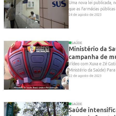
Uma nova lei publicada, ne
que as farmácias públicas
24 de agosto de 2023
SAÚDE
Ministério da S
campanha de mu
Vídeo com Xuxa e Zé Goti
Ministério da Saúde) Para 
22 de agosto de 2023
SAÚDE
Saúde intensifi