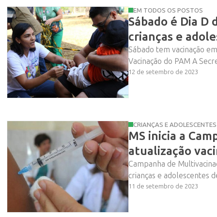
EM TODOS OS POSTOS
Sábado é Dia D 
crianças e adol
Sábado tem vacinação em 
Vacinação do PAM A Secret
12 de setembro de 2023
CRIANÇAS E ADOLESCENTES
MS inicia a Cam
atualização vaci
Campanha de Multivacinaç
crianças e adolescentes d
11 de setembro de 2023