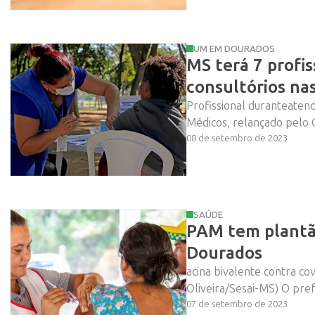
UM EM DOURADOS
MS terá 7 profi
consultórios nas
Profissional duranteate
Médicos, relançado pelo G
08 de setembro de 2023
SAÚDE
PAM tem plantã
Dourados
acina bivalente contra co
Oliveira/Sesai-MS) O pre
07 de setembro de 2023