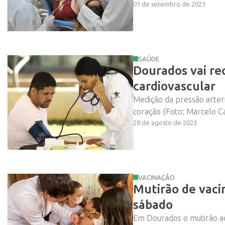
01 de setembro de 2023
SAÚDE
Dourados vai re
cardiovascular
Medição da pressão arteri
coração (Foto: Marcelo Ca
28 de agosto de 2023
VACINAÇÃO
Mutirão de vaci
sábado
Em Dourados o mutirão ac