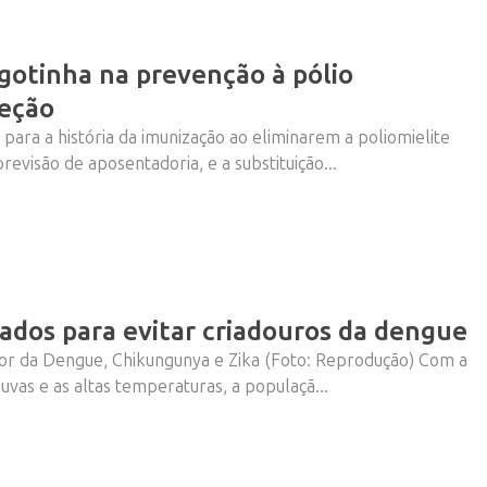
 gotinha na prevenção à pólio
eção
para a história da imunização ao eliminarem a poliomielite
Vem ai!
evisão de aposentadoria, e a substituição...
dados para evitar criadouros da dengue
or da Dengue, Chikungunya e Zika (Foto: Reprodução) Com a
vas e as altas temperaturas, a populaçã...