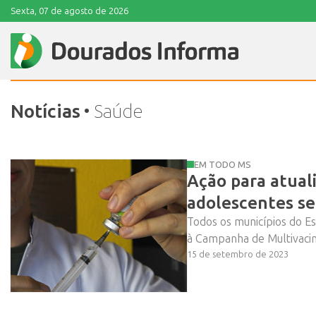
Sexta, 07 de agosto de 2026
Notícias
• Saúde
EM TODO MS
Ação para atuali
adolescentes s
Todos os municípios do Es
à Campanha de Multivacin
15 de setembro de 2023