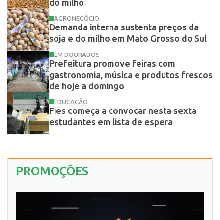
do milho
AGRONEGÓCIO
Demanda interna sustenta preços da
soja e do milho em Mato Grosso do Sul
EM DOURADOS
Prefeitura promove feiras com
gastronomia, música e produtos frescos
de hoje a domingo
EDUCAÇÃO
Fies começa a convocar nesta sexta
estudantes em lista de espera
PROMOÇÕES