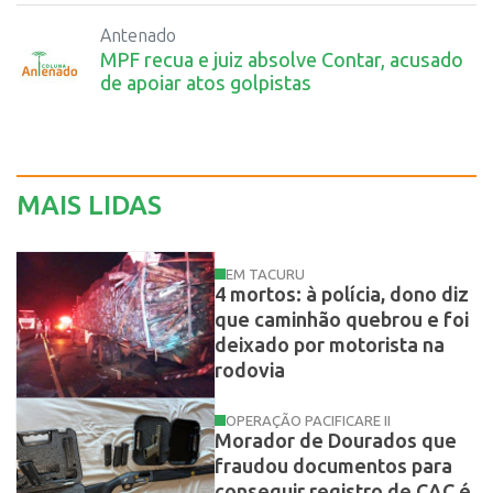
Antenado
MPF recua e juiz absolve Contar, acusado
de apoiar atos golpistas
MAIS LIDAS
EM TACURU
4 mortos: à polícia, dono diz
que caminhão quebrou e foi
deixado por motorista na
rodovia
OPERAÇÃO PACIFICARE II
Morador de Dourados que
fraudou documentos para
conseguir registro de CAC é