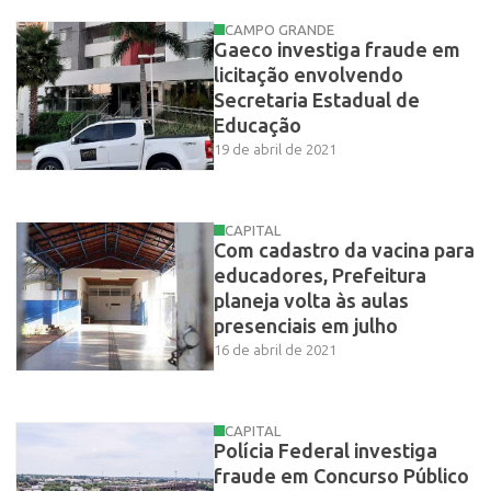
CAMPO GRANDE
Gaeco investiga fraude em
licitação envolvendo
Secretaria Estadual de
Educação
19 de abril de 2021
CAPITAL
Com cadastro da vacina para
educadores, Prefeitura
planeja volta às aulas
presenciais em julho
16 de abril de 2021
CAPITAL
Polícia Federal investiga
fraude em Concurso Público