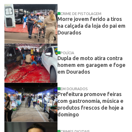
CRIME DE PISTOLAGEM
Morre jovem ferido a tiros
na calçada da loja do pai em
Dourados
POLÍCIA
Dupla de moto atira contra
homem em garagem e foge
em Dourados
EM DOURADOS
Prefeitura promove feiras
com gastronomia, música e
produtos frescos de hoje a
domingo
CRIMES DIGITAIS