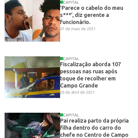
CAPITAL
‘Parece o cabelo do meu
s***’, diz gerente a
funcionário.
07 de maio de 2021
CAPITAL
Fiscalização aborda 107
pessoas nas ruas após
toque de recolher em
Campo Grande
26 de abril de 2021
CAPITAL
Pai realiza parto da própria
filha dentro do carro do
chefe no Centro de Campo