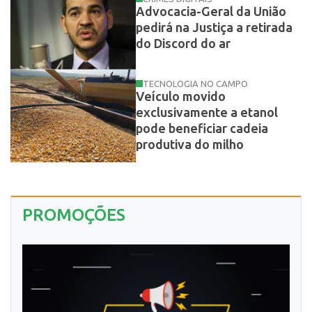
Advocacia-Geral da União
pedirá na Justiça a retirada
do Discord do ar
TECNOLOGIA NO CAMPO
Veículo movido
exclusivamente a etanol
pode beneficiar cadeia
produtiva do milho
PROMOÇÕES