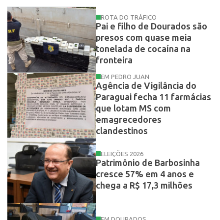
ROTA DO TRÁFICO
Pai e filho de Dourados são
presos com quase meia
tonelada de cocaína na
fronteira
EM PEDRO JUAN
Agência de Vigilância do
Paraguai fecha 11 farmácias
que lotam MS com
emagrecedores
clandestinos
ELEIÇÕES 2026
Patrimônio de Barbosinha
cresce 57% em 4 anos e
chega a R$ 17,3 milhões
EM DOURADOS