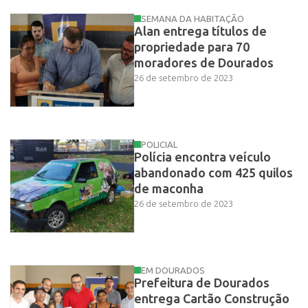
SEMANA DA HABITAÇÃO
Alan entrega títulos de
propriedade para 70
moradores de Dourados
26 de setembro de 2023
POLICIAL
Polícia encontra veículo
abandonado com 425 quilos
de maconha
26 de setembro de 2023
EM DOURADOS
Prefeitura de Dourados
entrega Cartão Construção