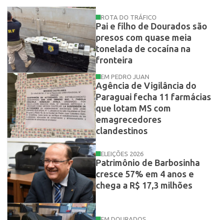
ROTA DO TRÁFICO
Pai e filho de Dourados são
presos com quase meia
tonelada de cocaína na
fronteira
EM PEDRO JUAN
Agência de Vigilância do
Paraguai fecha 11 farmácias
que lotam MS com
emagrecedores
clandestinos
ELEIÇÕES 2026
Patrimônio de Barbosinha
cresce 57% em 4 anos e
chega a R$ 17,3 milhões
EM DOURADOS