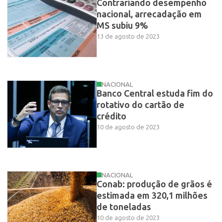
Contrariando desempenho
nacional, arrecadação em
MS subiu 9%
13 de agosto de 2023
NACIONAL
Banco Central estuda fim do
rotativo do cartão de
crédito
10 de agosto de 2023
NACIONAL
Conab: produção de grãos é
estimada em 320,1 milhões
de toneladas
10 de agosto de 2023