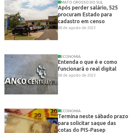
MATO GROSSO DO SUL
Após perder salário, 525
procuram Estado para
cadastro em censo
08 de agosto de 2023
ECONOMIA
Entenda o que é e como
funcionará o real digital
08 de agosto de 2023
ECONOMIA
Termina neste sábado prazo
para solicitar saque das
cotas do PIS-Pasep