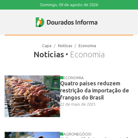
Domingo, 09 de agosto de 2026
Capa
Notícias
Economia
Notícias
• Economia
ECONOMIA
Quatro países reduzem
restrição da importação de
frangos do Brasil
22 de maio de 2025
AGRONEGÓCIO