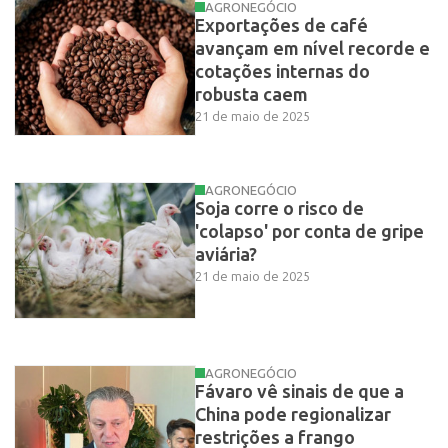
AGRONEGÓCIO
Exportações de café
avançam em nível recorde e
cotações internas do
robusta caem
21 de maio de 2025
AGRONEGÓCIO
Soja corre o risco de
'colapso' por conta de gripe
aviária?
21 de maio de 2025
AGRONEGÓCIO
Fávaro vê sinais de que a
China pode regionalizar
restrições a frango