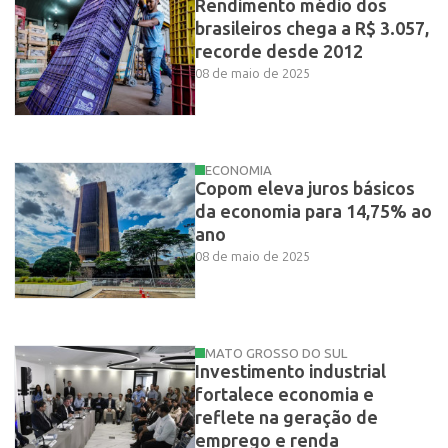
Rendimento médio dos
brasileiros chega a R$ 3.057,
recorde desde 2012
08 de maio de 2025
ECONOMIA
Copom eleva juros básicos
da economia para 14,75% ao
ano
08 de maio de 2025
MATO GROSSO DO SUL
Investimento industrial
fortalece economia e
reflete na geração de
emprego e renda