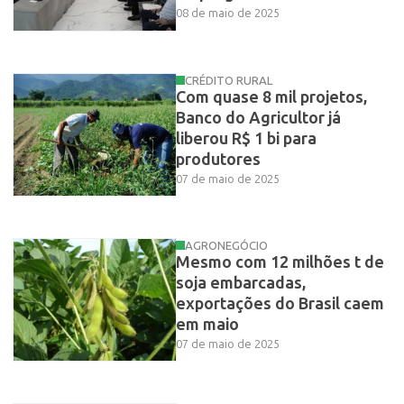
08 de maio de 2025
CRÉDITO RURAL
Com quase 8 mil projetos,
Banco do Agricultor já
liberou R$ 1 bi para
produtores
07 de maio de 2025
AGRONEGÓCIO
Mesmo com 12 milhões t de
soja embarcadas,
exportações do Brasil caem
em maio
07 de maio de 2025