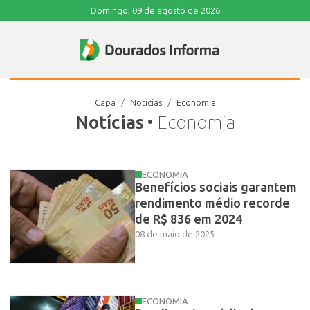
Domingo, 09 de agosto de 2026
Capa
Notícias
Economia
Notícias
• Economia
ECONOMIA
Benefícios sociais garantem
rendimento médio recorde
de R$ 836 em 2024
08 de maio de 2025
ECONOMIA