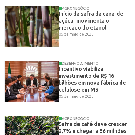
AGRONEGÓCIO
Início da safra da cana-de-
açúcar movimenta o
mercado do etanol
06 de maio de 2025
DESENVOLVIMENTO
Incentivo viabiliza
investimento de R$ 16
bilhões em nova fábrica de
celulose em MS
06 de maio de 2025
AGRONEGÓCIO
Safra de café deve crescer
2,7% e chegar a 56 milhões