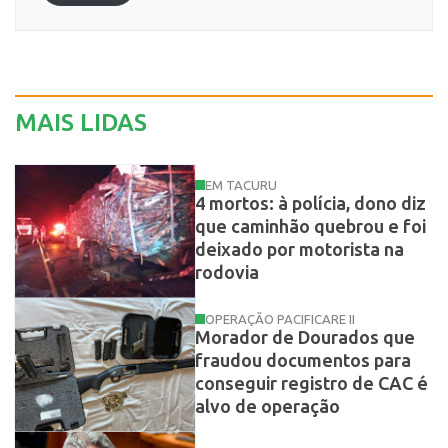
MAIS LIDAS
EM TACURU
4 mortos: à polícia, dono diz
que caminhão quebrou e foi
deixado por motorista na
rodovia
OPERAÇÃO PACIFICARE II
Morador de Dourados que
fraudou documentos para
conseguir registro de CAC é
alvo de operação