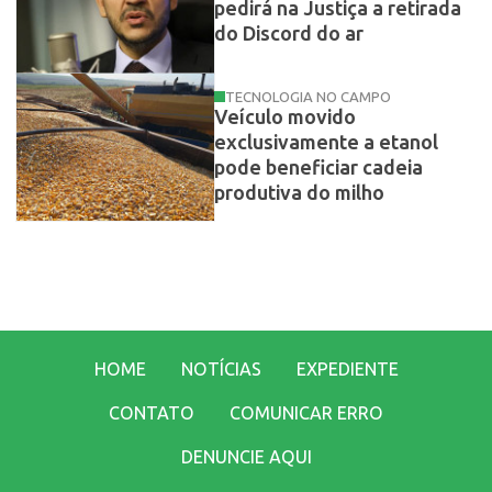
pedirá na Justiça a retirada
do Discord do ar
TECNOLOGIA NO CAMPO
Veículo movido
exclusivamente a etanol
pode beneficiar cadeia
produtiva do milho
HOME
NOTÍCIAS
EXPEDIENTE
CONTATO
COMUNICAR ERRO
DENUNCIE AQUI