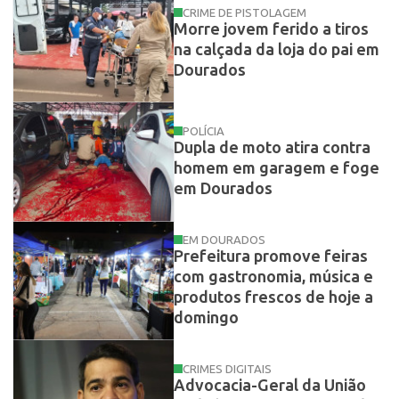
CRIME DE PISTOLAGEM
Morre jovem ferido a tiros
na calçada da loja do pai em
Dourados
POLÍCIA
Dupla de moto atira contra
homem em garagem e foge
em Dourados
EM DOURADOS
Prefeitura promove feiras
com gastronomia, música e
produtos frescos de hoje a
domingo
CRIMES DIGITAIS
Advocacia-Geral da União