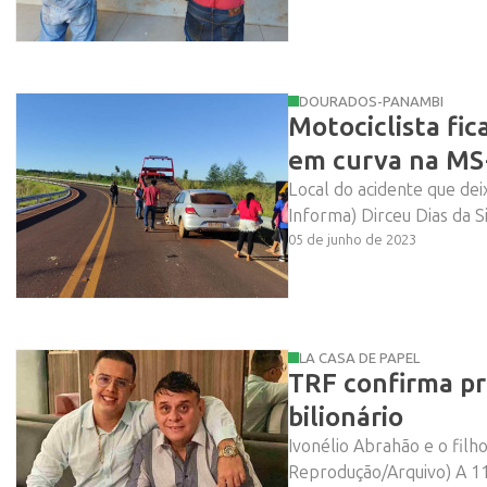
DOURADOS-PANAMBI
Motociclista fi
em curva na MS
Local do acidente que de
Informa) Dirceu Dias da Si
05 de junho de 2023
LA CASA DE PAPEL
TRF confirma pr
bilionário
Ivonélio Abrahão e o fil
Reprodução/Arquivo) A 11ª