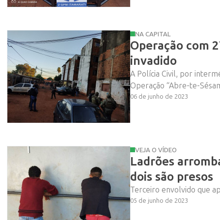
NA CAPITAL
Operação com 27
invadido
A Polícia Civil, por interm
Operação “Abre-te-Sésamo
06 de junho de 2023
VEJA O VÍDEO
Ladrões arromba
dois são presos
Terceiro envolvido que a
05 de junho de 2023