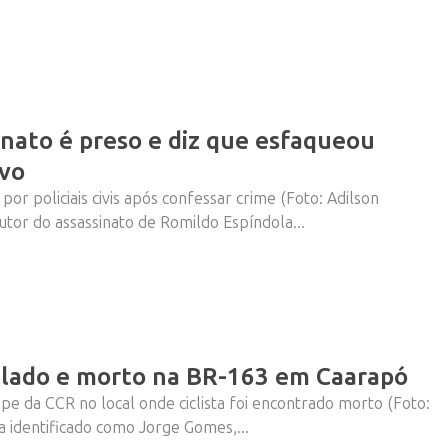
inato é preso e diz que esfaqueou
ivo
or policiais civis após confessar crime (Foto: Adilson
tor do assassinato de Romildo Espíndola...
pelado e morto na BR-163 em Caarapó
uipe da CCR no local onde ciclista foi encontrado morto (Foto:
a identificado como Jorge Gomes,...