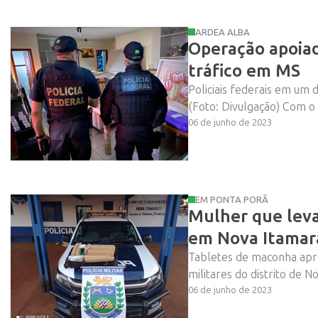
ARDEA ALBA
Operação apoiad
tráfico em MS
Policiais federais em um
Vem ai!
(Foto: Divulgação) Com o a
06 de junho de 2023
EM PONTA PORÃ
Mulher que leva
em Nova Itamar
Tabletes de maconha apree
militares do distrito de N
06 de junho de 2023