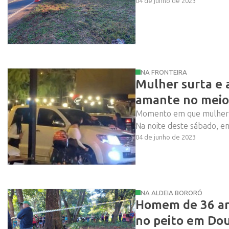
04 de junho de 2023
NA FRONTEIRA
Mulher surta e
amante no meio
Momento em que mulhere
Na noite deste sábado, em
04 de junho de 2023
NA ALDEIA BORORÓ
Homem de 36 an
no peito em Do