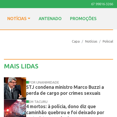
67 99816-3266
NOTÍCIAS
ANTENADO
PROMOÇÕES
Capa
Notícias
Policial
MAIS LIDAS
POR UNANIMIDADE
STJ condena ministro Marco Buzzi a
perda de cargo por crimes sexuais
EM TACURU
4 mortos: à polícia, dono diz que
caminhão quebrou e foi deixado por