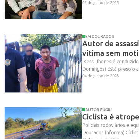
05 de junho de 2023
EM DOURADOS
Autor de assass
vítima sem mot
Kessi Jhones é conduzido p
Domingos) Está preso o au
04 de junho de 2023
AUTOR FUGIU
Ciclista é atro
Policiais rodoviários e eq
Dourados Informa) Ciclist