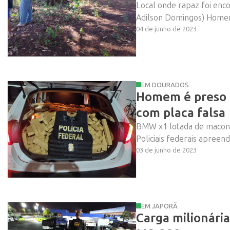
Local onde rapaz foi enc
Adilson Domingos) Homem
04 de junho de 2023
EM DOURADOS
Homem é preso
com placa falsa
BMW x1 lotada de maconh
Policiais federais apree
03 de junho de 2023
EM JAPORÃ
Carga milionária