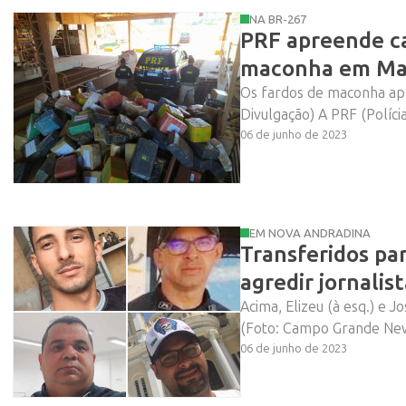
NA BR-267
PRF apreende c
maconha em Ma
Os fardos de maconha ap
Divulgação) A PRF (Políci
06 de junho de 2023
EM NOVA ANDRADINA
Transferidos pa
agredir jornalis
Acima, Elizeu (à esq.) e J
(Foto: Campo Grande News)
06 de junho de 2023