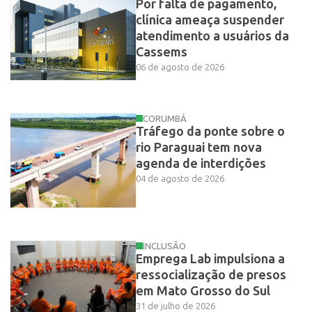
Por falta de pagamento,
clínica ameaça suspender
atendimento a usuários da
Cassems
06 de agosto de 2026
CORUMBÁ
Tráfego da ponte sobre o
rio Paraguai tem nova
agenda de interdições
04 de agosto de 2026
INCLUSÃO
Emprega Lab impulsiona a
ressocialização de presos
em Mato Grosso do Sul
31 de julho de 2026