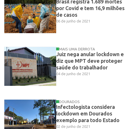
Brasil registra 1.689 mortes
por Covid e tem 16,9 milhões
de casos
06 de junho de 2021
MAIS UMA DERROTA
Juiz nega anular lockdown e
diz que MPT deve proteger
saúde do trabalhador
04 de junho de 2021
DOURADOS
Infectologista considera
lockdown em Dourados
exemplo para todo Estado
02 de junho de 2021