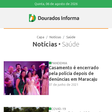
Quinta, 06 de agosto de 2026
Capa
Notícias
Saúde
Notícias
• Saúde
PANDEMIA
Casamento é encerrado
pela polícia depois de
denúncias em Maracaju
07 de junho de 2021
COVID-19