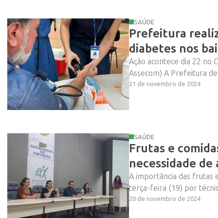
SAÚDE
Prefeitura real
diabetes nos bai
Ação acontece dia 22 no 
Vem ai!
Assecom) A Prefeitura de 
21 de novembro de 2024
SAÚDE
Frutas e comidas
necessidade de 
A importância das frutas 
terça-feira (19) por técni
20 de novembro de 2024