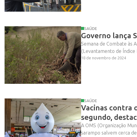
SAÚDE
Governo lança 
Semana de Combate às Arb
(Levantamento de Índice R
18 de novembro de 2024
SAÚDE
Vacinas contra 
segundo, desta
A OMS (Organização Mundi
sarampo salvem cerca de 