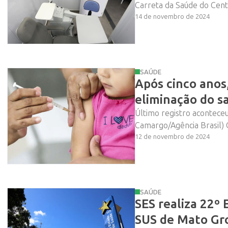
Carreta da Saúde do Centr
14 de novembro de 2024
SAÚDE
Após cinco anos,
eliminação do 
Último registro acontece
Camargo/Agência Brasil) C
12 de novembro de 2024
SAÚDE
SES realiza 22º
SUS de Mato Gro