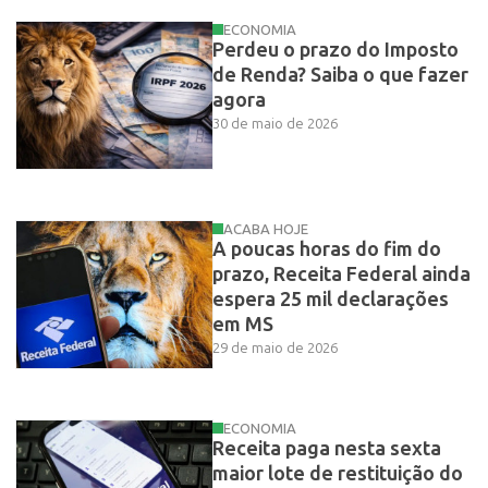
ECONOMIA
Perdeu o prazo do Imposto
de Renda? Saiba o que fazer
agora
30 de maio de 2026
ACABA HOJE
A poucas horas do fim do
prazo, Receita Federal ainda
espera 25 mil declarações
em MS
29 de maio de 2026
ECONOMIA
Receita paga nesta sexta
maior lote de restituição do