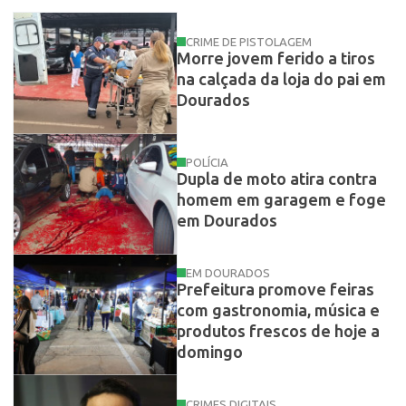
CRIME DE PISTOLAGEM
Morre jovem ferido a tiros
na calçada da loja do pai em
Dourados
POLÍCIA
Dupla de moto atira contra
homem em garagem e foge
em Dourados
EM DOURADOS
Prefeitura promove feiras
com gastronomia, música e
produtos frescos de hoje a
domingo
CRIMES DIGITAIS