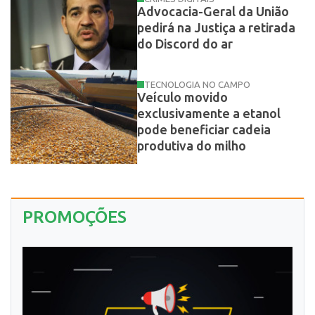
Advocacia-Geral da União
pedirá na Justiça a retirada
do Discord do ar
TECNOLOGIA NO CAMPO
Veículo movido
exclusivamente a etanol
pode beneficiar cadeia
produtiva do milho
PROMOÇÕES