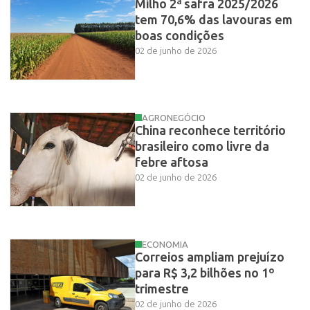
Milho 2ª safra 2025/2026
tem 70,6% das lavouras em
boas condições
02 de junho de 2026
AGRONEGÓCIO
China reconhece território
brasileiro como livre da
febre aftosa
02 de junho de 2026
ECONOMIA
Correios ampliam prejuízo
para R$ 3,2 bilhões no 1º
trimestre
02 de junho de 2026