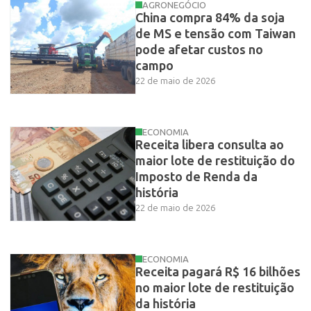
AGRONEGÓCIO
China compra 84% da soja
de MS e tensão com Taiwan
pode afetar custos no
campo
22 de maio de 2026
ECONOMIA
Receita libera consulta ao
maior lote de restituição do
Imposto de Renda da
história
22 de maio de 2026
ECONOMIA
Receita pagará R$ 16 bilhões
no maior lote de restituição
da história