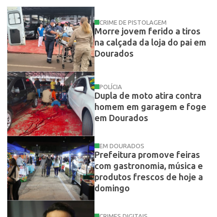
CRIME DE PISTOLAGEM
Morre jovem ferido a tiros
na calçada da loja do pai em
Dourados
POLÍCIA
Dupla de moto atira contra
homem em garagem e foge
em Dourados
EM DOURADOS
Prefeitura promove feiras
com gastronomia, música e
produtos frescos de hoje a
domingo
CRIMES DIGITAIS