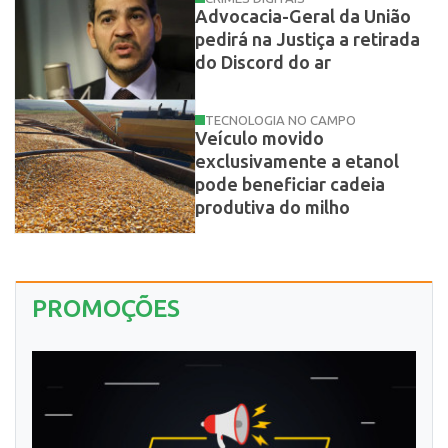
Advocacia-Geral da União
pedirá na Justiça a retirada
do Discord do ar
TECNOLOGIA NO CAMPO
Veículo movido
exclusivamente a etanol
pode beneficiar cadeia
produtiva do milho
PROMOÇÕES