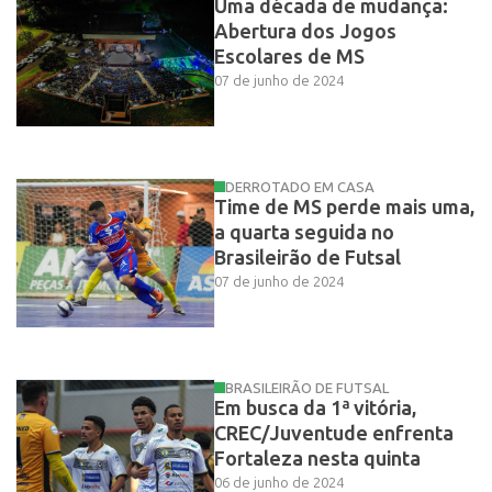
Uma década de mudança:
Abertura dos Jogos
Escolares de MS
07 de junho de 2024
DERROTADO EM CASA
Time de MS perde mais uma,
a quarta seguida no
Brasileirão de Futsal
07 de junho de 2024
BRASILEIRÃO DE FUTSAL
Em busca da 1ª vitória,
CREC/Juventude enfrenta
Fortaleza nesta quinta
06 de junho de 2024