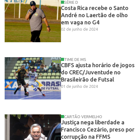
SÉRIE D
Costa Rica recebe o Santo
André no Laertão de olho
em vaga no G4
02 de junho de 2024
TIME DE MS
CBFS ajusta horário de jogos
do CREC/Juventude no
Brasileirão de Futsal
01 de junho de 2024
CARTÃO VERMELHO
Justiça nega liberdade a
Francisco Cezário, preso por
corrupção na FFMS