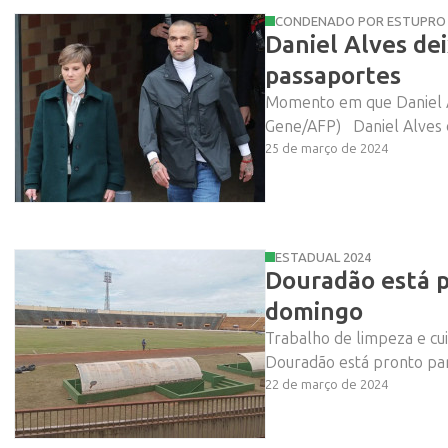
CONDENADO POR ESTUPRO
Daniel Alves dei
passaportes
Momento em que Daniel Al
Gene/AFP) Daniel Alves de
25 de março de 2024
ESTADUAL 2024
Douradão está p
domingo
Trabalho de limpeza e c
Douradão está pronto para
22 de março de 2024