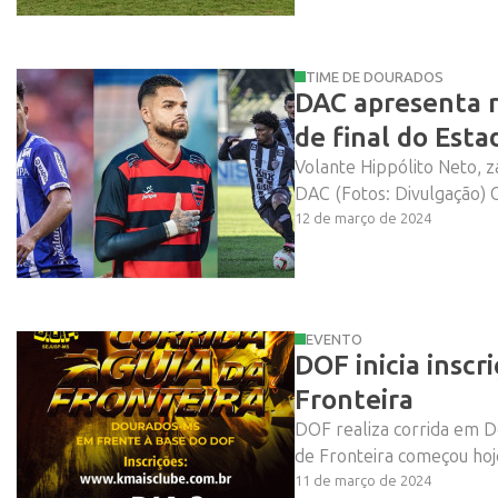
TIME DE DOURADOS
DAC apresenta r
de final do Esta
Volante Hippólito Neto, z
DAC (Fotos: Divulgação)
12 de março de 2024
EVENTO
DOF inicia inscr
Fronteira
DOF realiza corrida em 
de Fronteira começou hoje 
11 de março de 2024