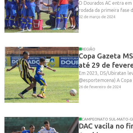
O Dourados AC entra em c
rodada da primeira fase 
02 de março de 2024
REGIÃO
Copa Gazeta MS 
até 29 de fevere
Em 2023, DS/Ubiratan lev
@esportemcena) A Copa G
26 de fevereiro de 2024
CAMPEONATO SUL-MATO-G
DAC vacila no f