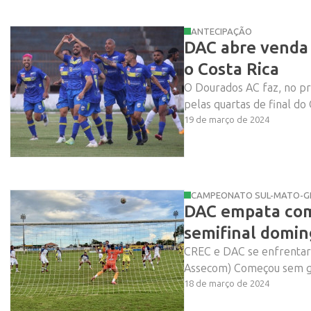
ANTECIPAÇÃO
DAC abre venda 
o Costa Rica
O Dourados AC faz, no pró
Vem ai!
pelas quartas de final do
19 de março de 2024
CAMPEONATO SUL-MATO-G
DAC empata com 
semifinal domi
CREC e DAC se enfrentara
Assecom) Começou sem gol
18 de março de 2024