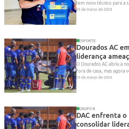
tem novo técnico para a 
05 de março de 2024
ESPORTE
Dourados AC em
liderança amea
O Dourados AC abriu a 
fora de casa, mas agora v
03 de março de 2024
GRUPO B
DAC enfrenta o 
consolidar lider