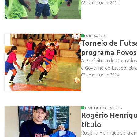
08 de março de 2024
DOURADOS
Torneio de Futs
programa Povos
A Prefeitura de Dourados
o Governo do Estado, atra
07 de março de 2024
TIME DE DOURADOS
Rogério Henriq
título
Rogério Henrique será an