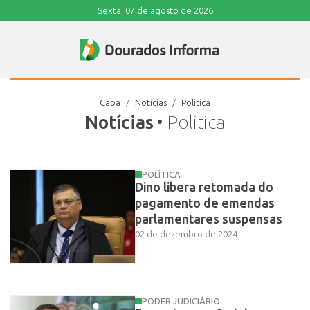
Sexta, 07 de agosto de 2026
Capa
Notícias
Politica
Notícias
• Politica
POLÍTICA
Dino libera retomada do
pagamento de emendas
parlamentares suspensas
02 de dezembro de 2024
PODER JUDICIÁRIO