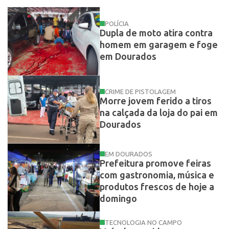
POLÍCIA
Dupla de moto atira contra
homem em garagem e foge
em Dourados
CRIME DE PISTOLAGEM
Morre jovem ferido a tiros
na calçada da loja do pai em
Dourados
EM DOURADOS
Prefeitura promove feiras
com gastronomia, música e
produtos frescos de hoje a
domingo
TECNOLOGIA NO CAMPO