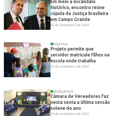
Em meio a escândalo
histórico, encontro reúne
cúpula da Justiça brasileira
em Campo Grande
02 de dezembro de 2024
POLÍTICA
Projeto permite que
servidor matricule filhos na
escola onde trabalha
29 de novembro de 2024
LEGISLATIVO
Câmara de Vereadores faz
nesta sexta a última sessão
solene do ano
29 de novembro de 2024